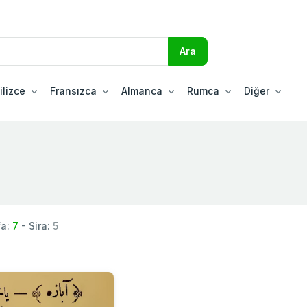
ilizce
Fransızca
Almanca
Rumca
Diğer
fa:
7
- Sira:
5