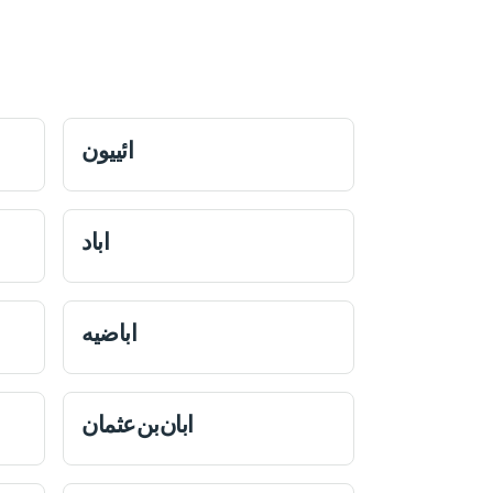
ائییون
اباد
اباضیه
ابان‌بن‌عثمان