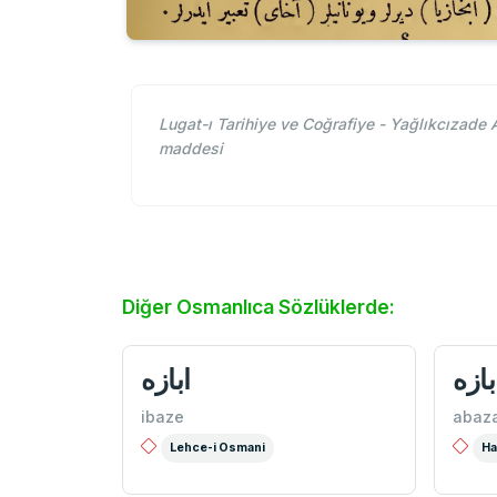
Lugat-ı Tarihiye ve Coğrafiye - Yağlıkcızade Ahmet Rıfat ::: ابازه osmanlıca ne demek, ابازه anlamı.. Osmanlıca sözl
maddesi
Diğer Osmanlıca Sözlüklerde:
بازه
ابازه
ibaze
abaz
Lehce-i Osmani
Ha