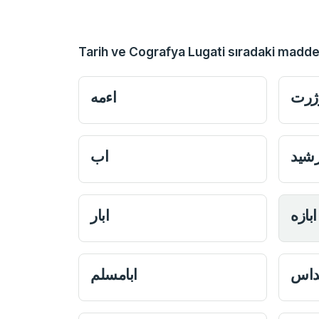
Tarih ve Cografya Lugati sıradaki madde
‌‌ژرت
‌‌اءمه
شید
اب
ابازه
ابار
نداس
ابامسلم