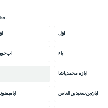
ler:
اؤل
اؤ
اباء
اب‌خور
ابازه محمدپاشا
ابان‌بن‌سعیدبن‌العاص
اپامیمنو