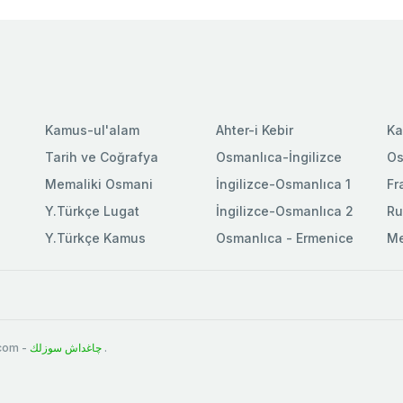
Kamus-ul'alam
Ahter-i Kebir
Ka
Tarih ve Coğrafya
Osmanlıca-İngilizce
Os
Memaliki Osmani
İngilizce-Osmanlıca 1
Fr
Y.Türkçe Lugat
İngilizce-Osmanlıca 2
Ru
Y.Türkçe Kamus
Osmanlıca - Ermenice
Me
.com -
چاغداش سوزلك
.