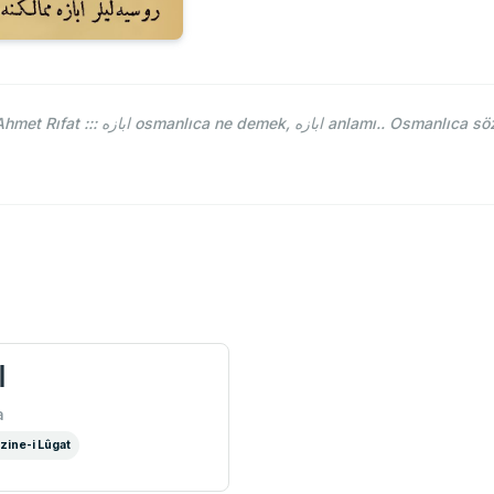
ükler Tarih ve Cografya Lugati ابازه
ا
a
zine-i Lûgat