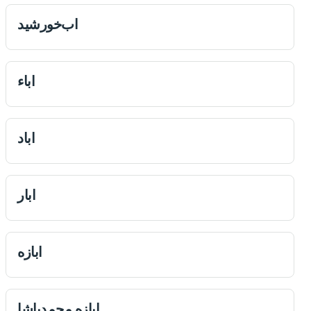
اب‌خورشید
اباء
اباد
ابار
ابازه
ابازه محمدپاشا