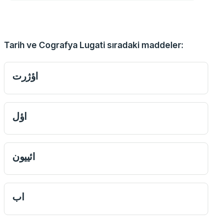
Tarih ve Cografya Lugati sıradaki maddeler:
اؤ‌‌ژرت
اؤل
ائییون
اب