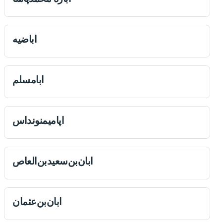
اباضیه
ابامسلم
اپامیمنونداس
ابان‌بن‌سعیدبن‌العاص
ابان‌بن‌عثمان