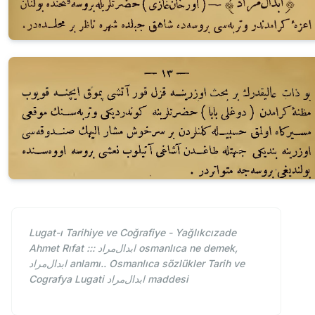
Lugat-ı Tarihiye ve Coğrafiye - Yağlıkcızade
Ahmet Rıfat ::: ابدال‌مراد osmanlıca ne demek,
ابدال‌مراد anlamı.. Osmanlıca sözlükler Tarih ve
Cografya Lugati ابدال‌مراد maddesi