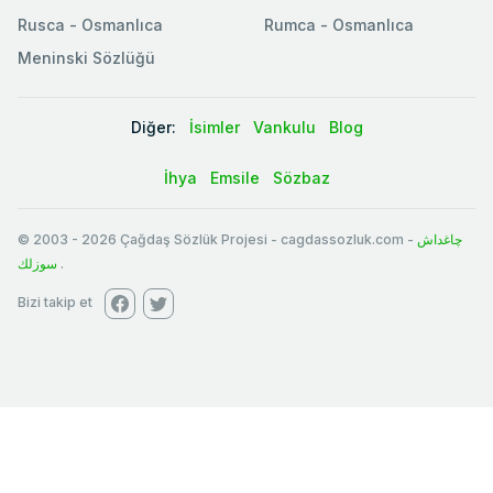
Rusca - Osmanlıca
Rumca - Osmanlıca
Meninski Sözlüğü
Diğer:
İsimler
Vankulu
Blog
İhya
Emsile
Sözbaz
© 2003
-
2026
Çağdaş Sözlük Projesi - cagdassozluk.com -
چاغداش
سوزلك
.
Bizi takip et