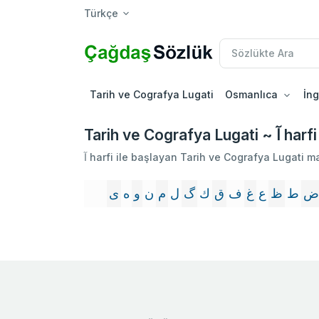
Türkçe
Tarih ve Cografya Lugati
Osmanlıca
İng
Tarih ve Cografya Lugati ~ آ harfi
آ harfi ile başlayan Tarih ve Cografya Lugati m
ض
ط
ظ
ع
غ
ف
ق
ك
گ
ل
م
ن
و
ه
ى