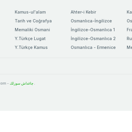
Kamus-ul'alam
Ahter-i Kebir
Ka
Tarih ve Coğrafya
Osmanlıca-İngilizce
Os
Memaliki Osmani
İngilizce-Osmanlıca 1
Fr
Y.Türkçe Lugat
İngilizce-Osmanlıca 2
Ru
Y.Türkçe Kamus
Osmanlıca - Ermenice
Me
.com -
چاغداش سوزلك
.