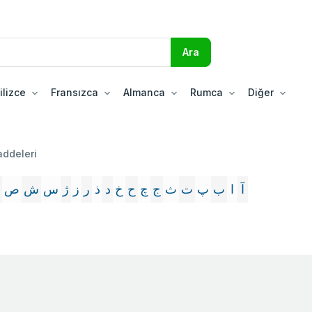
ilizce
Fransızca
Almanca
Rumca
Diğer
addeleri
آ
ا
ب
پ
ت
ث
ج
چ
ح
خ
د
ذ
ر
ز
ژ
س
ش
ص