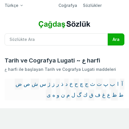
Türkçe
Coğrafya
Sözlükler
Tarih ve Cografya Lugati ~ ع harfi
ع harfi ile başlayan Tarih ve Cografya Lugati maddeleri
آ
ا
ب
پ
ت
ث
ج
چ
ح
خ
د
ذ
ر
ز
ژ
س
ش
ص
ض
ط
ظ
ع
غ
ف
ق
ك
گ
ل
م
ن
و
ه
ى