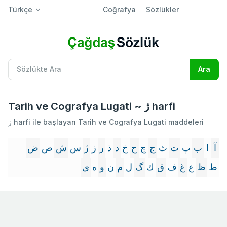
Türkçe
Coğrafya
Sözlükler
Tarih ve Cografya Lugati ~ ژ harfi
ژ harfi ile başlayan Tarih ve Cografya Lugati maddeleri
آ
ا
ب
پ
ت
ث
ج
چ
ح
خ
د
ذ
ر
ز
ژ
س
ش
ص
ض
ط
ظ
ع
غ
ف
ق
ك
گ
ل
م
ن
و
ه
ى