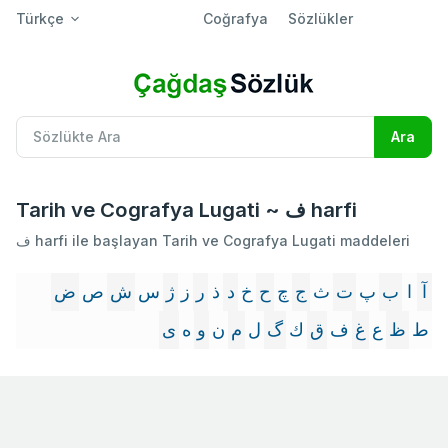
Türkçe
Coğrafya
Sözlükler
Tarih ve Cografya Lugati ~ ف harfi
ف harfi ile başlayan Tarih ve Cografya Lugati maddeleri
آ
ا
ب
پ
ت
ث
ج
چ
ح
خ
د
ذ
ر
ز
ژ
س
ش
ص
ض
ط
ظ
ع
غ
ف
ق
ك
گ
ل
م
ن
و
ه
ى